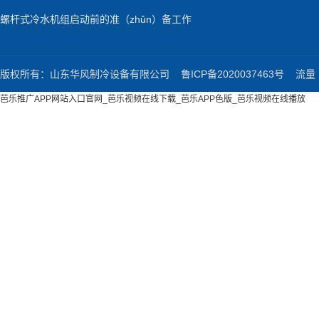
螺杆式冷水机组启动前的准（zhǔn）备工作
版权所有：山东华风制冷设备有限公司
鲁ICP备2020037463号
流量（l
芭乐推广APP网站入口官网_芭乐视频在线下载_芭乐APP色版_芭乐视频在线播放