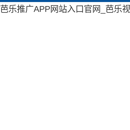
芭乐推广APP网站入口官网_芭乐