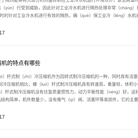
在于隔热能够将大部分的热量控制在工业冷水机运行环境以外，意见高温环境
（yùn）行受到威胁，因此针对工业冷水机进行隔热处理非常（cháng
及时的针对工业冷水机进行有效的隔热，确（què）保工业冷（lěng）水机处于
17
缩机的特点有哪些
ó）杆式制（zhì）冷压缩机作为回转式制冷压缩机的一种，同时具有活塞
）制冷压缩机相比，螺（luó）杆式制冷压缩机具有转速高，重量轻，体积
uó）杆式制冷压缩机没有往复质量惯性力，动力平衡性能（néng）好，
结构简单，机件数量少，没有像气（qì）阀、活塞环等易损件，它的主要摩擦件
17