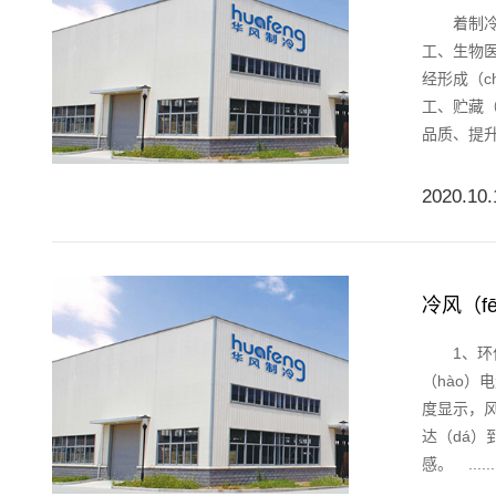
着制冷技
工、生物医
经形成（c
工、贮藏（
品质、提升（
2020.10.
冷风（f
1、环保：
（hào）
度显示，风
达（dá）
感。 ......