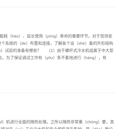
能耗（hào）、延长使用（yòng）寿命的重要环节。对于现场安
整个系统的（de）布置和连接，了解各个设（shè）备的外形结构
iào）试前的准备有哪些？ (1）由于螺杆式冷水机组属于中大型
合。为了保证调试工作有（yǒu）条不紊地进行（háng），有
ǐ）机进行全面的隔热处理。之所以隔热非常重（chóng）要，其