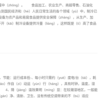
中（zhōng）。 食品加工、农业生产、商超零售、石油化
及到国民经济和（hé）人民日常生活的各个领域（yù）中，制冷已
冷设备为农产品和易腐食品提供安全保障（zhàng），从生产、加
不开（kāi）制冷设备提供冷量（liàng），这样既提（tí）高了食品
能：运行成本低-、每小时只需约（yuē）度电/台（tái），耗
o）作自（zì）动运（yùn）行（háng），具有时钟，温度，湿
 4、降（jiàng）温效果明（míng）显：在较潮湿地区，一般能
（gàn）净、清新、卫生、没有传统空调带来的不（bú）适应