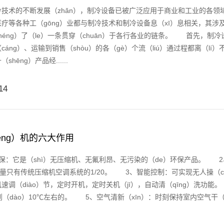
术的不断发展（zhǎn），制冷设备已被广泛应用于商业和工业的各领域
疗等各种工（gōng）业都与制冷技术和制冷设备息（xī）息相关，其涉
héng）了（le）一条贯穿（chuān）于各行各业的链条。 首先，制
cáng）、运输到销售（shòu）的各（gè）个流（liú）通过程都离（lí）
shēng）产品经......
14
ēng）机的六大作用
它是（shì）无压缩机、无氟利昂、无污染的（de）环保产品。 2、节
电量只有传统压缩机空调系统的1/20。 3、智能控制：可实现无人操（cā
速调（diào）节，定时开机，定时关机（jī），自动清（qīng）洗功能。
到（dào）10℃左右的。 5、空气清新（xīn）：时刻保持室内空气干