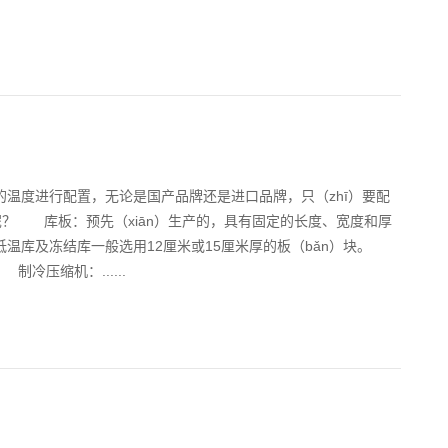
温度进行配置，无论是国产品牌还是进口品牌，只（zhī）要配
置呢？ 库板：预先（xiān）生产的，具有固定的长度、宽度和厚
低温库及冻结库一般选用12厘米或15厘米厚的板（bǎn）块。
冷压缩机：......