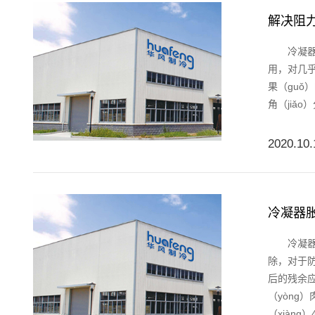
解决阻
冷凝器（q
用，对几乎
果（guǒ
角（jiǎo
2020.10.
冷凝器
冷凝器先焊
除，对于防
后的残余应
（yòng
（xiàng