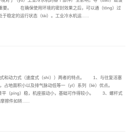
对于（yú）工业冷水机的各个部件产生影响，导（dǎo）致设
）重要。 在确保使用环境的密封效果之后，可以通（tōng）过
稳定的运行状态（tài）。工业冷水机运......
式和动力式（速度式（shì））两者的特点。 1、与往复活塞
小，占地面积小以及排气脉动低等一（yī）系列（liè）优点。
运转平（píng）稳，机座振动小，基础可作得较小。 3、螺杆式
如转......