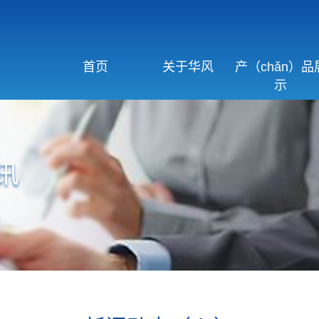
首页
关于华风
产（chǎn）品
示