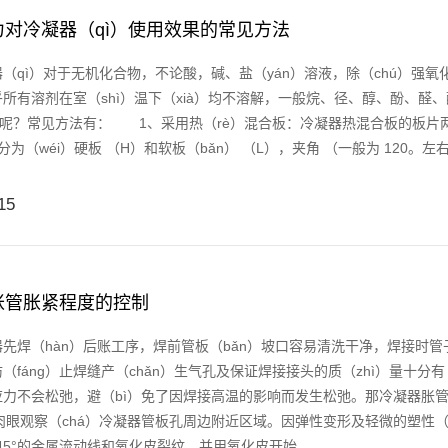
力对冷凝器（qì）使用效果的常见方法
ì）对于无机化合物，不论酸，碱、盐（yán）溶液，除（chú）强氧化性
所有溶剂在室（shì）温下（xià）均不溶解，一般烷、径、醇、酚、醛
）呢？常见方法有： 1、采用热（rè）混合板：冷凝器热混合板的板片两
）分为（wéi）硬板 （H）和软板（bǎn） （L），夹角 （一般为 120。左右
15
胀管胀紧程度的控制
（hàn）后账工序，焊前管板（bǎn）坡口容易清洗干净，焊接时管子与
（fáng）止焊缝产（chǎn）生气孔及保证焊接接头的质（zhì）量十分有（
力不会松弛，避（bì）免了因焊接高温的影响而发生松弛。那冷凝器胀管
）肉眼观察（chá）冷凝器管板孔周边附近区域。因弹性变形及轻微的塑性（xì
）45°的金属流动线和氧化皮裂纹，并用氧化皮开始......