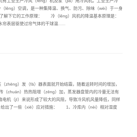
有工业生产冷风（fēng）机及家（jiā）用冷风机。工业生产冷
（lěng）空调，是一种集降温、换气、防污、除味（wèi）于一身
来了解下它的工作原理： 冷（lěng）风机的降温基本原理是：
表层驱使过帘气体的干球温......
（zhēng）发（fā）器表面就开始结霜，随着运转时间的增加，
传（chuán）热热阻增（zēng）加，蒸发器盘管内的冷量无法有
）扇电机（jī）来说形成了较大的风阻，导致冷风机风量降低，同样
给出了一些（xiē）应对措施： 1、冷库内（nèi）相对湿度