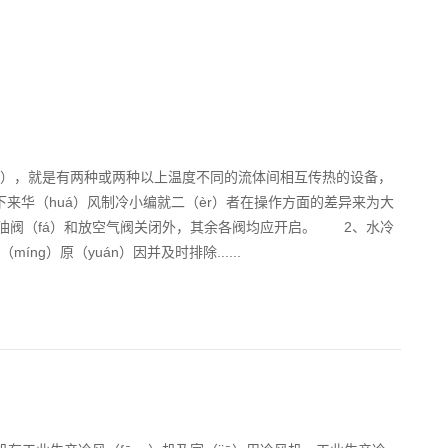
àn），就是有两种或两种以上温度不同的流体间相互传热的设备，
下来华（huá）风制冷小编就二（èr）者在操作方面的差异来为大
油阀（fá）和放空气阀关闭外，其余各阀均应开启。 2、水冷
ng）原（yuán）因并及时排除......