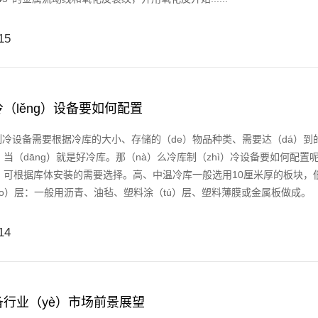
15
（lěng）设备要如何配置
设备需要根据冷库的大小、存储的（de）物品种类、需要达（dá）到的
）当（dāng）就是好冷库。那（nà）么冷库制（zhì）冷设备要如何配
），可根据库体安装的需要选择。高、中温冷库一般选用10厘米厚的板块，
áo）层：一般用沥青、油毡、塑料涂（tú）层、塑料薄膜或金属板做成。 制
14
备行业（yè）市场前景展望