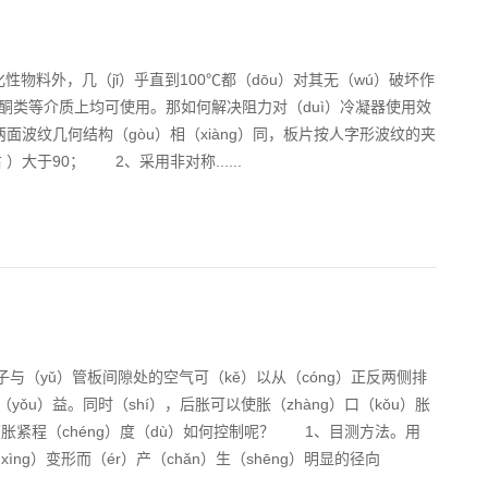
物料外，几（jǐ）乎直到100℃都（dōu）对其无（wú）破坏作
、酮类等介质上均可使用。那如何解决阻力对（duì）冷凝器使用效
面波纹几何结构（gòu）相（xiàng）同，板片按人字形波纹的夹
 ）大于90； 2、采用非对称......
（yǔ）管板间隙处的空气可（kě）以从（cóng）正反两侧排
yǒu）益。同时（shí），后胀可以使胀（zhàng）口（kǒu）胀
胀紧程（chéng）度（dù）如何控制呢？ 1、目测方法。用
ng）变形而（ér）产（chǎn）生（shēng）明显的径向