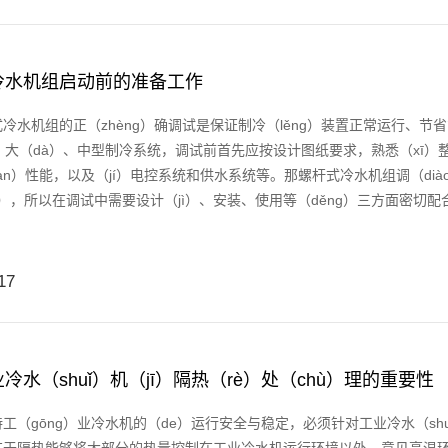
冷水机组启动前的准备工作
机组的正（zhèng）确调试是保证制冷（lěng）装置正常运行、节省
）大（dà）、中型制冷系统，调试前首先应按设计图纸要求，熟悉（xī）
iàn）性能，以及（jí）电控系统和供水系统等。那螺杆式冷水机组调（d
ī），所以在调试中需要设计（jì）、安装、使用等（děng）三方面密切配
17
冷水（shuǐ）机（jī）隔热（rè）处（chù）理的重要性
gōng）业冷水机的（de）运行安全与稳定，必须针对工业冷水（shu