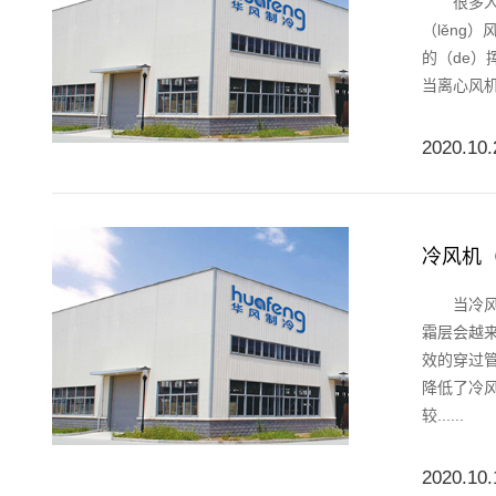
很多人对于
（lěng
的（de）
当离心风机
2020.10.
冷风机（
当冷风机工
霜层会越来
效的穿过管
降低了冷风
较......
2020.10.