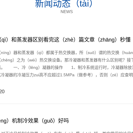
新闻动态（tài）
NEWS
qì）和蒸发器区别看完这（zhè）篇文章（zhāng）秒懂
ng）器和蒸发器（qì）都属于热交换器，所（suǒ）谓的热交换（hu
chēng）之为（wéi）热交换设备。那冷凝器和蒸发器有什么区别呢？接
惑。 一、冷（lěng）凝器的操作 1、制冷系统运行时，冷凝器除放
式冷凝器的冷凝压力zui高不应超过1.5MPa（做参考），否则（zé）应查明（mí
20
ēng）机制冷效果（guǒ）好吗