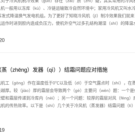
冷风机制冷效果（guǒ）存在（zài）质（zhì）疑，其实常用的冷风机
）风机一般用以冻库（kù）、冷链运输致冷自然环境中；家用冷风机又叫水冷
挥发式降温换气发电机组。为了更好了知晓冷风机（jī）制冷效果我们就
运作时进到腔内造成负压力，使机外空气过多孔结构潮湿（shī）的降温水帘
20
蒸（zhēng）发器（qì））结霜问题应对措施
（gōng）作在温度低于0℃以及低（dī）于空气露点时（shí），在蒸
越厚。较（jiào）厚的霜层会导致两个（gè）主要问（wèn）题：一个是
壁和霜层传递到冷库内（nèi）；另一个问题：较厚的霜层对风（fēng
机的传热效率。以下是（shì）几个关于冷风机（蒸发器）结霜问题（tí）
19